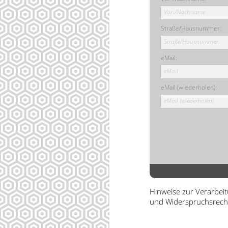
Vor-/Nachname
Straße/Hausnummer:
Straße/Hausnummer
eMail:
eMail
eMail (wiederholen):
eMail (wiederholen)
Hinweise zur Verarbei
und Widerspruchsrech