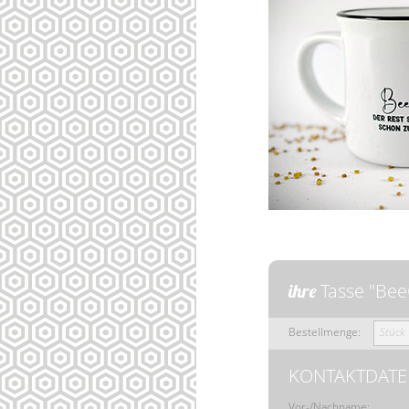
Tasse "Bee
ihre
Bestellmenge:
Stück
KONTAKTDATE
Vor-/Nachname: