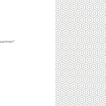
"
zusammen"