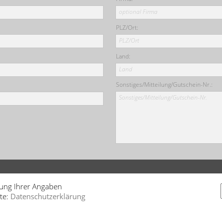
optional Firma
PLZ/Ort:
PLZ/Ort
Land:
Land
Sonstiges/Mitteilung/Gutschein-Nr.:
Sonstiges/Mitteilung/Gutschein-Nr.
tung Ihrer Angaben
te:
Datenschutzerklärung