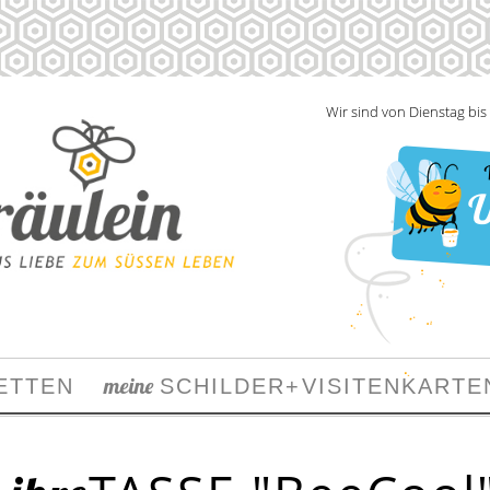
Wir sind von Dienstag bis 
Wi
U
..
meine
ETTEN
SCHILDER
+
VIS
ITENKARTE