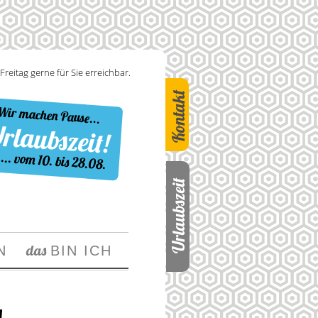
Freitag gerne für Sie erreichbar.
Kontakt
r machen Pause...
rlaubszeit!
. vom 10. bis 28.08.
Urlaubszeit
das
N
BIN ICH