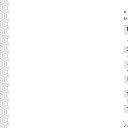
St
M
Z