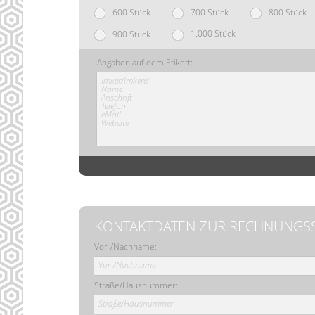
600 Stück
700 Stück
800 Stück
1.000 Stück
900 Stück
Angaben auf dem Etikett:
Imker/Imkerei
Name
Anschrift
Telefon
eMail
Website
KONTAKTDATEN ZUR RECHNUNGS
Vor-/Nachname:
Vor-/Nachname
Straße/Hausnummer:
Straße/Hausnummer