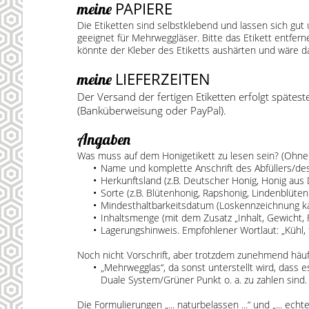
PAPIERE
meine
Die Etiketten sind selbstklebend und lassen sich gut
geeignet für Mehrweggläser. Bitte das Etikett entfe
könnte der Kleber des Etiketts aushärten und wäre d
LIEFERZEITEN
meine
Der Versand der fertigen Etiketten erfolgt späte
(Banküberweisung oder PayPal).
Angaben
Was muss auf dem Honigetikett zu lesen sein? (Ohne 
Name und komplette Anschrift des Abfüllers/de
Herkunftsland (z.B. Deutscher Honig, Honig aus
Sorte (z.B. Blütenhonig, Rapshonig, Lindenblütenho
Mindesthaltbarkeitsdatum (Loskennzeichnung k
Inhaltsmenge (mit dem Zusatz „Inhalt, Gewicht, 
Lagerungshinweis. Empfohlener Wortlaut: „Kühl, 
Noch nicht Vorschrift, aber trotzdem zunehmend häufi
„Mehrwegglas“, da sonst unterstellt wird, dass 
Duale System/Grüner Punkt o. a. zu zahlen sind.
Die Formulierungen „... naturbelassen ...“ und „... ech