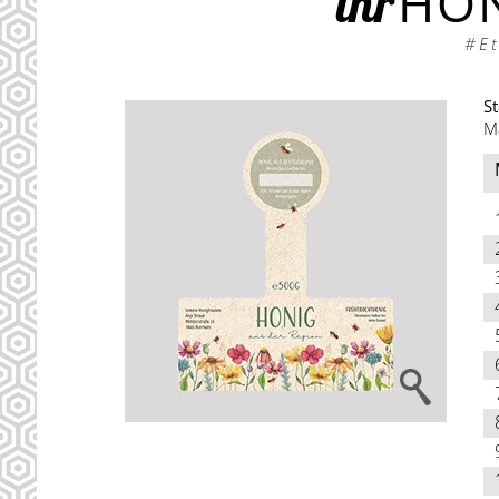
HON
ihr
#Et
St
M