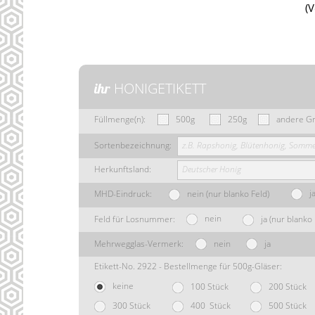
(
HONIGETIKETT
ihr
Füllmenge(n):
500g
250g
andere G
Sortenbezeichnung:
z.B. Rapshonig, Blütenhonig, Sommer
Herkunftsland:
Deutscher Honig
ja
MHD-Eindruck:
nein (nur blanko Feld)
nein
Feld für Losnummer:
ja (nur blanko 
Mehrwegglas-Vermerk:
nein
ja
Etikett-No. 2922 - Bestellmenge für 500g-Gläser:
keine
100 Stück
200 Stück
300 Stück
400 Stück
500 Stück